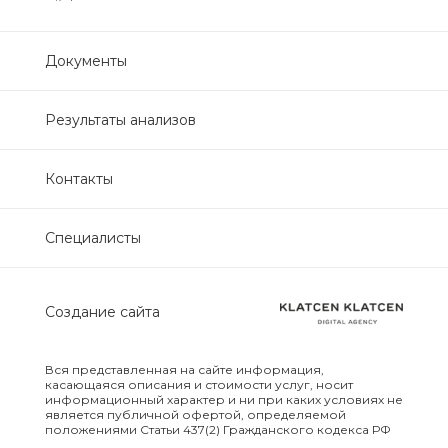
Нефрологический
биохимический
Документы
Обследование печени
Результаты анализов
Обследование печени базовый
Контакты
Обследование щитовидной
железы
Специалисты
Обследование щитовидной
железы скрининг
Создание сайта
Онкологический для женщин
биохимический
Вся представленная на сайте информация,
касающаяся описания и стоимости услуг, носит
информационный характер и ни при каких условиях не
Онкологический для мужчин
является публичной офертой, определяемой
положениями Статьи 437(2) Гражданского кодекса РФ
биохимический