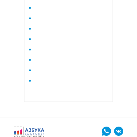
Исследование стероидного
профиля крови методом
тандемной масспектрометрии
Кардиологический
Коагулограмма
Коагулограмма расширенная
Липидный профиль базовый
Липидный профиль
расширенный
Маркеры остеопороза
биохимический