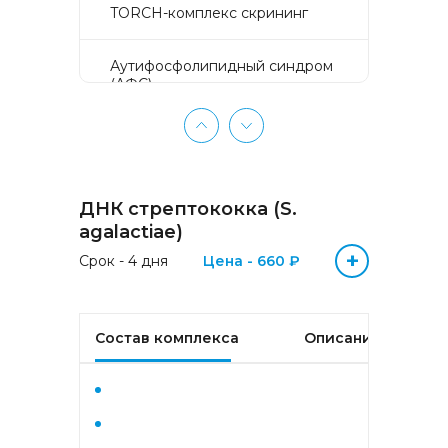
TORCH-комплекс скрининг
Аyтифосфолипидный синдром
(АФС)
БЕЗ ЛИШНИХ ПРОБЛЕМ
(женщины 50-65 лет)
ДНК стрептококка (S.
БЕЗ ЛИШНИХ ПРОБЛЕМ
(мужчины 50-65 лет)
agalactiae)
+
Срок - 4 дня
Цена - 660 ₽
Биохимический анализ крови
Биохимический анализ крови
Состав комплекса
Описание
базовый
Гастрокомплекс