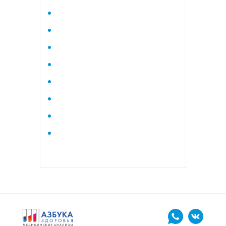
Исследование стероидного
профиля крови методом
тандемной масспектрометрии
Кардиологический
Коагулограмма
Коагулограмма расширенная
Липидный профиль базовый
Липидный профиль
расширенный
Маркеры остеопороза
биохимический