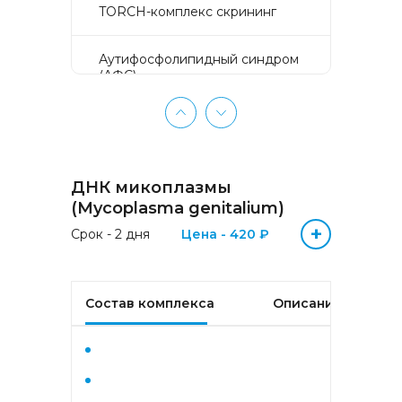
TORCH-комплекс скрининг
Аyтифосфолипидный синдром
(АФС)
БЕЗ ЛИШНИХ ПРОБЛЕМ
(женщины 50-65 лет)
ДНК микоплазмы
БЕЗ ЛИШНИХ ПРОБЛЕМ
(мужчины 50-65 лет)
(Mycoplasma genitalium)
+
Срок - 2 дня
Цена - 420 ₽
Биохимический анализ крови
Биохимический анализ крови
Состав комплекса
Описание
базовый
Гастрокомплекс