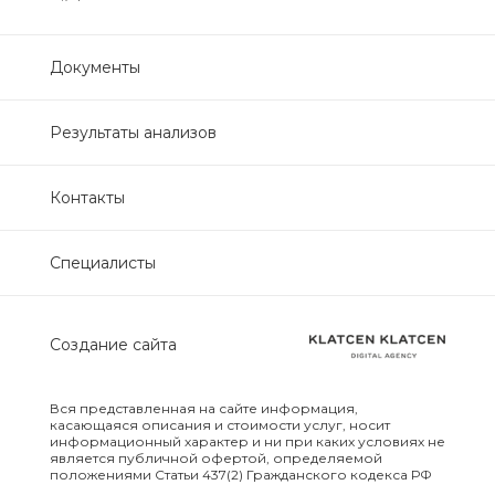
Нефрологический
биохимический
Документы
Обследование печени
Результаты анализов
Обследование печени базовый
Контакты
Обследование щитовидной
железы
Специалисты
Обследование щитовидной
железы скрининг
Создание сайта
Онкологический для женщин
биохимический
Вся представленная на сайте информация,
касающаяся описания и стоимости услуг, носит
информационный характер и ни при каких условиях не
Онкологический для мужчин
является публичной офертой, определяемой
положениями Статьи 437(2) Гражданского кодекса РФ
биохимический