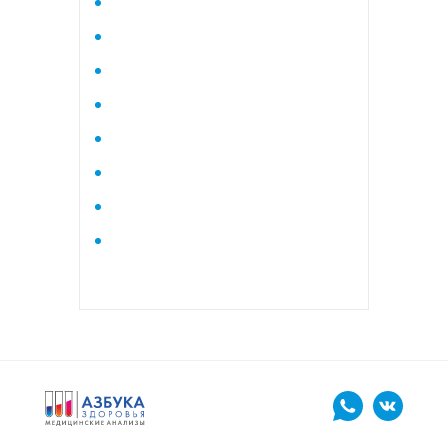
Исследование стероидного
профиля крови методом
тандемной масспектрометрии
Кардиологический
Коагулограмма
Коагулограмма расширенная
Липидный профиль базовый
Липидный профиль
расширенный
Маркеры остеопороза
биохимический