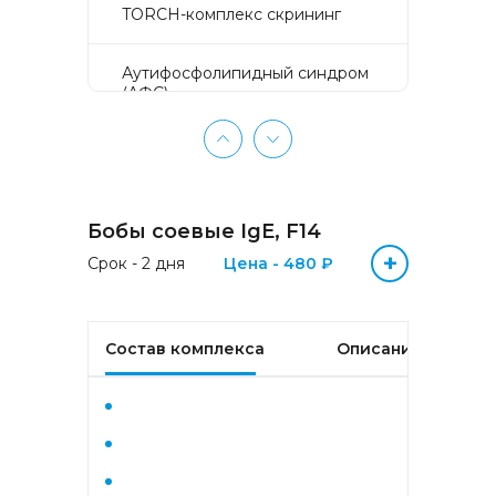
TORCH-комплекс скрининг
Аyтифосфолипидный синдром
(АФС)
БЕЗ ЛИШНИХ ПРОБЛЕМ
(женщины 50-65 лет)
Бобы соевые IgE, F14
БЕЗ ЛИШНИХ ПРОБЛЕМ
(мужчины 50-65 лет)
+
Срок - 2 дня
Цена - 480 ₽
Биохимический анализ крови
Состав комплекса
Описание
Биохимический анализ крови
базовый
Гастрокомплекс