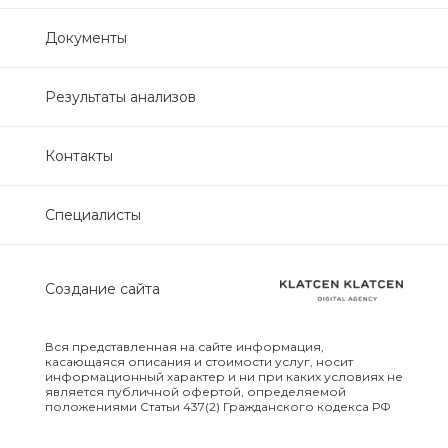
Нефрологический
Документы
биохимический
Обследование печени
Результаты анализов
Обследование печени базовый
Контакты
Обследование щитовидной
Специалисты
железы
Обследование щитовидной
Создание сайта
железы скрининг
Онкологический для женщин
Вся представленная на сайте информация,
биохимический
касающаяся описания и стоимости услуг, носит
информационный характер и ни при каких условиях не
является публичной офертой, определяемой
положениями Статьи 437(2) Гражданского кодекса РФ
Онкологический для мужчин
биохимический