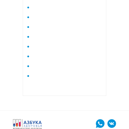
Исследование стероидного
профиля крови методом
тандемной масспектрометрии
Кардиологический
Коагулограмма
Коагулограмма расширенная
Липидный профиль базовый
Липидный профиль
расширенный
Маркеры остеопороза
биохимический