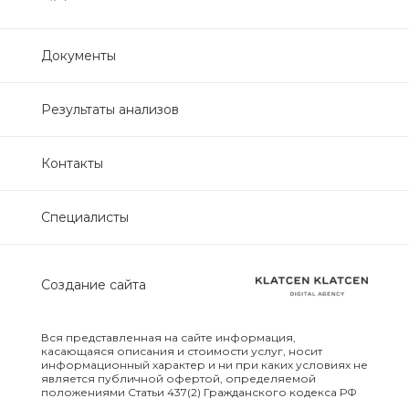
Нефрологический
биохимический
Документы
Обследование печени
Результаты анализов
Обследование печени базовый
Контакты
Обследование щитовидной
железы
Специалисты
Обследование щитовидной
железы скрининг
Создание сайта
Онкологический для женщин
биохимический
Вся представленная на сайте информация,
касающаяся описания и стоимости услуг, носит
информационный характер и ни при каких условиях не
Онкологический для мужчин
является публичной офертой, определяемой
положениями Статьи 437(2) Гражданского кодекса РФ
биохимический