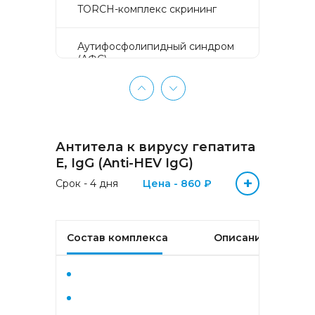
TORCH-комплекс скрининг
Аyтифосфолипидный синдром
(АФС)
БЕЗ ЛИШНИХ ПРОБЛЕМ
(женщины 50-65 лет)
Антитела к вирусу гепатита
БЕЗ ЛИШНИХ ПРОБЛЕМ
(мужчины 50-65 лет)
E, IgG (Anti-HEV IgG)
+
Срок - 4 дня
Цена - 860 ₽
Биохимический анализ крови
Биохимический анализ крови
Состав комплекса
Описание
базовый
Гастрокомплекс