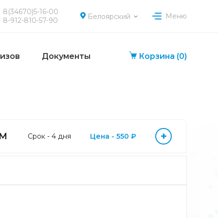
8(34670)5-16-00
Меню
Белоярский
8-912-810-57-90
лизов
Документы
Корзина
(0)
+
gM
Срок - 4 дня
Цена - 550 ₽