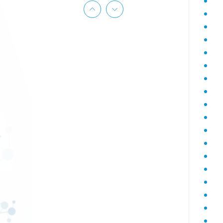
Гематологический (диагностика
анемий)
Гормональный профиль для
женщин
Гормональный профиль для
мужчин
Госпитальный
Госпитальный терапевтический
Госпитальный хирургический