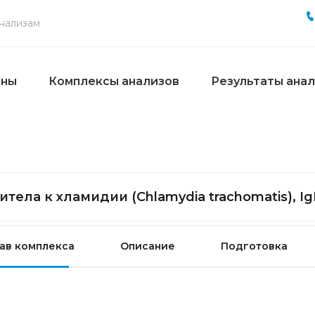
ены
Комплексы анализов
Результаты ана
итела к хламидии (Chlamydia trachomatis), I
ав комплекса
Описание
Подготовка