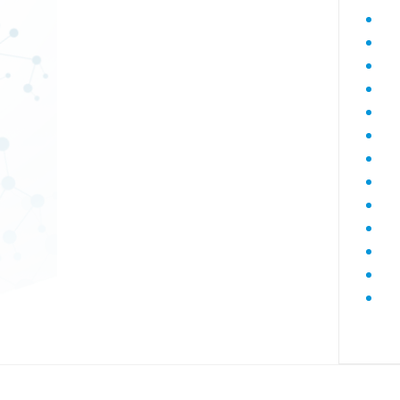
Диагностика гепатитов скрининг
Диагностика дегенеративных
заболеваний позвоночника
Диагностика демиелинизирующих
заболеваний
Диагностика диабета
биохимический
Диагностика нарушений функции
яичников
Диагностика нейрогенных
опухолей
Диагностика паразитарных